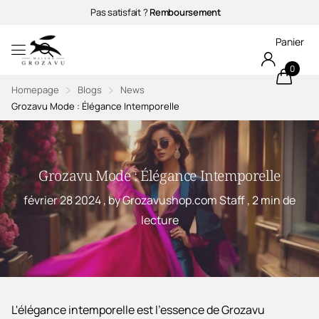
Pas satisfait ?
Remboursement
Panier
0
Homepage
Blogs
News
Grozavu Mode : Élégance Intemporelle
Grozavu Mode : Élégance Intemporelle
février 28 2024
, by Grozavushop.com Staff , 2 min de
lecture
L'élégance intemporelle est l'essence de Grozavu